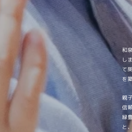
和
し
て
を
親
信
緑
と