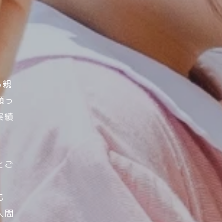
ら親
願っ
実績
とご
も
人間