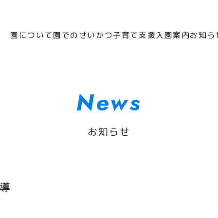
園について
園でのせいかつ
子育て支援
入園案内
お知ら
News
お知らせ
導