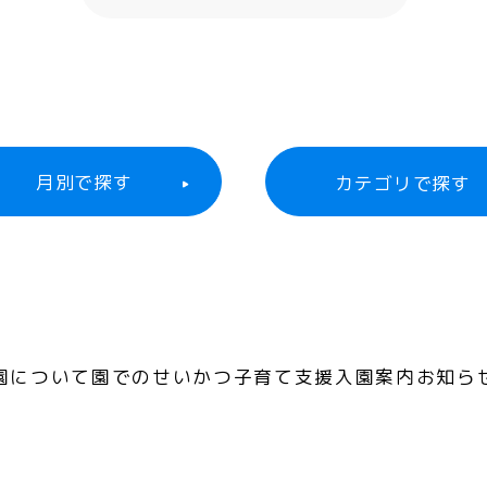
月別で探す
カテゴリで探す
すべて
26年06月
お知らせ
26年05月
活動報告
25年08月
園について
園でのせいかつ
子育て支援
入園案内
お知ら
保護者の方へ
25年06月
24年08月